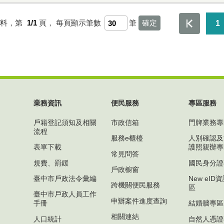
資料，第
1/1
頁，
每頁顯示筆數
筆
1
業務資訊
便民服務
專區服務
戶籍登記須知及相關
市政信箱
門牌業務專
流程
服務e櫃檯
人別確認及
表單下載
護照親辦專
常見問答
規費、罰鍰
國民身分證
戶政櫥窗
臺中市戶政法令彙編
New eI
跨機關便民服務
區
臺中市戶政人員工作
申辦案件進度查詢
手冊
結婚牆專區
相關連結
人口統計
自然人憑證