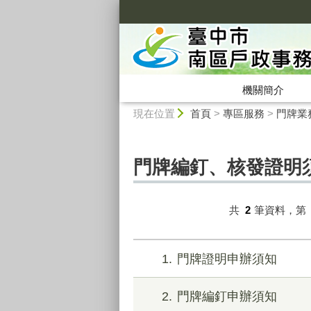
:::
機關簡介
:::
現在位置
首頁
>
專區服務
>
門牌業
門牌編釘、核發證明
共
2
筆資料，第
1
門牌證明申辦須知
2
門牌編釘申辦須知