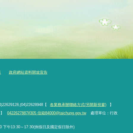
策
政府網站資料開放宣告
4)22629128,(04)22628948【
各業務承辦聯絡方式(另開新視窗)
】
線】
0422627887#305 信箱84000@taichung.gov.tw
處理單位：行政
 下午13:30～17:30(例假日及國定假日除外)