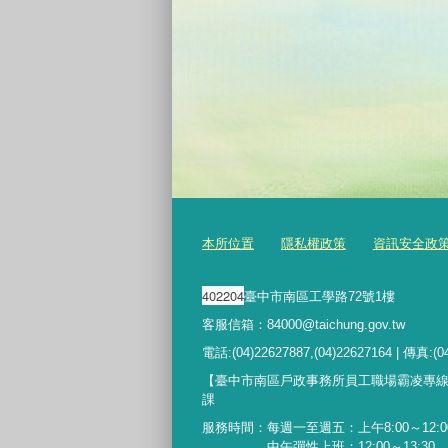
本所位置
隱私權政策
資訊安全政
402204
臺中市南區工學路72號1樓
客服信箱：84000@taichung.gov.tw
電話:(04)22627887,(04)22627164 | 傳真:(0
【臺中市南區戶政事務所員工職場霸凌專
課
服務時間：每週一至週五：上午8:00～12:00
中午彈性上班：12:00～13:30