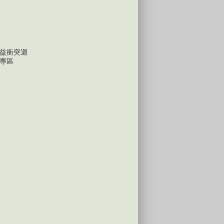
益衝突迴
專區