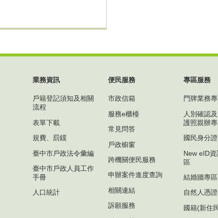
業務資訊
便民服務
專區服務
戶籍登記須知及相關
市政信箱
門牌業務專
流程
服務e櫃檯
人別確認及
表單下載
護照親辦專
常見問答
規費、罰鍰
國民身分證
戶政櫥窗
臺中市戶政法令彙編
New eI
跨機關便民服務
區
臺中市戶政人員工作
申辦案件進度查詢
手冊
結婚牆專區
相關連結
人口統計
自然人憑證
訴願服務
國籍(新住