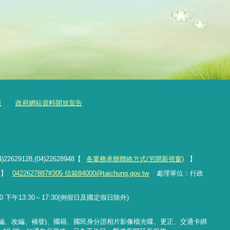
策
政府網站資料開放宣告
4)22629128,(04)22628948【
各業務承辦聯絡方式(另開新視窗)
】
線】
0422627887#305 信箱84000@taichung.gov.tw
處理單位：行政
 下午13:30～17:30(例假日及國定假日除外)
編、改編、補發
)
、國籍、國民身分證相片影像檔光碟、更正、交通卡綁