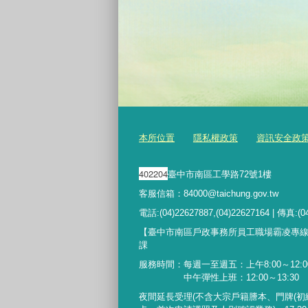
本所位置
隱私權政策
資訊安全政
402204
臺中市南區工學路72號1樓
客服信箱：84000@taichung.gov.tw
電話:(04)22627887,(04)22627164 | 傳真:(0
【臺中市南區戶政事務所員工職場霸凌專
課
服務時間：每週一至週五：上午8:00～12:00
中午彈性上班：12:00～13:30
夜間延長受理
(
不含大宗戶籍謄本、門牌
(
初