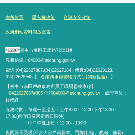
本所位置
隱私權政策
資訊安全政策
政府網站資料開放宣告
402204
臺中市南區工學路72號1樓
客服信箱：84000@taichung.gov.tw
電話:(04)22627887,(04)22627164 | 傳真:(04)22629128,
(04)22628948【
各業務承辦聯絡方式(另開新視窗)
】
【臺中市南區戶政事務所員工職場霸凌專線】
0422627887#305 信箱84000@taichung.gov.tw
處理單位：
行政課
服務時間：每週一至週五：上午8:00～12:00 下午13:30～
17:30(例假日及國定假日除外)
中午彈性上班：12:00～13:30
夜間延長受理
(
不含大宗戶籍謄本、門牌
(
初編、改編、補發
)
、