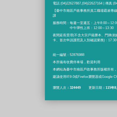
電話:(04)22627887,(04)22627164 | 傳真:(0
【臺中市南區戶政事務所員工職場霸凌專
課
服務時間：每週一至週五：上午8:00～12:00
中午彈性上班：12:00～13:30
夜間延長受理
(
不含大宗戶籍謄本、門牌
(
初
卡、首次申請護照及人別確認業務
)
：
17:30
統一編號：52876988
本所備有收費停車場，歡迎利用
本網站為臺中市南區戶政事務所版權所有
建議使用IE9.0或Firefox瀏覽器或Google
瀏覽人次
324449
更新日期
115年