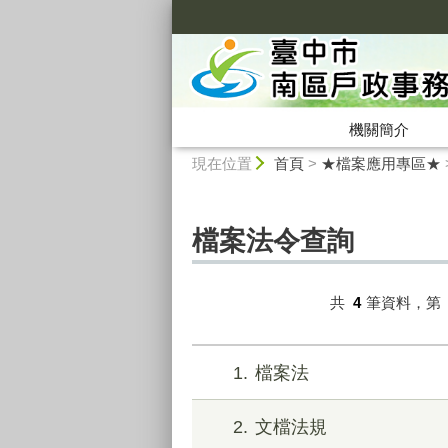
:::
機關簡介
:::
現在位置
首頁
>
★檔案應用專區★
檔案法令查詢
共
4
筆資料，第
1
檔案法
2
文檔法規