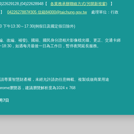
4)22629128,(04)22628948【
各業務承辦聯絡方式(另開新視窗)
】
線】
0422627887#305 信箱84000@taichung.gov.tw
處理單位：行政
 下午13:30～17:30(例假日及國定假日除外)
編、改編、補發
)
、國籍、國民身分證相片影像檔光碟、更正、交通卡綁
~18:30
，如遇每月最後一日為工作日，暫停夜間延長服務。
，請尊重智慧財產權，未經允許請勿任意轉載、複製或做商業用途
 Chrome瀏覽器，建議瀏覽解析度為1024 x 768
8月7日