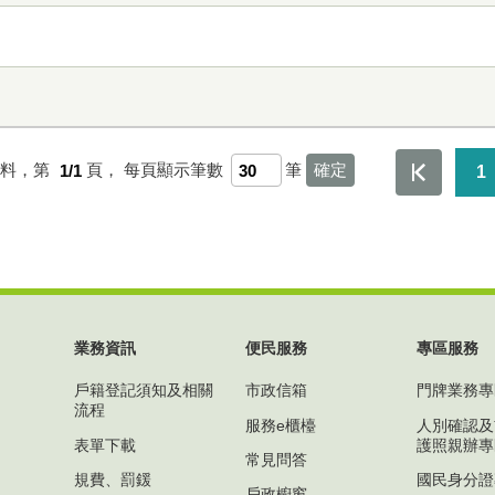
資料，第
1/1
頁，
每頁顯示筆數
筆
1
業務資訊
便民服務
專區服務
戶籍登記須知及相關
市政信箱
門牌業務專
流程
服務e櫃檯
人別確認及
表單下載
護照親辦專
常見問答
規費、罰鍰
國民身分證
戶政櫥窗