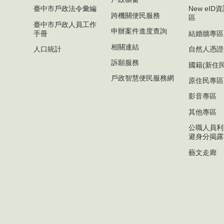
臺中市戶政法令彙編
New eI
跨機關便民服務
區
臺中市戶政人員工作
申辦案件進度查詢
手冊
結婚牆專區
相關連結
人口統計
自然人憑證
訴願服務
國籍(新住
戶政智慧便民服務網
原住民專區
影音專區
其他專區
公職人員利
避身分揭露
藝文走廊