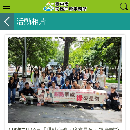
活動相片
115年7月18日「甜點牽線・緣來是你」單身聯誼