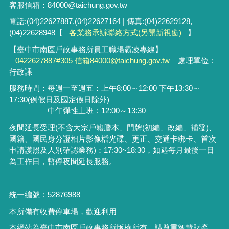
客服信箱：84000@taichung.gov.tw
電話:(04)22627887,(04)22627164 | 傳真:(04)22629128,
(04)22628948【
各業務承辦聯絡方式(另開新視窗)
】
【臺中市南區戶政事務所員工職場霸凌專線】
0422627887#305 信箱84000@taichung.gov.tw
處理單位：
行政課
服務時間：每週一至週五：上午8:00～12:00 下午13:30～
17:30(例假日及國定假日除外)
中午彈性上班：12:00～13:30
夜間延長受理
(
不含大宗戶籍謄本、門牌
(
初編、改編、補發
)
、
國籍、國民身分證相片影像檔光碟、更正、交通卡綁卡、首次
申請護照及人別確認業務
)
：
17:30~18:30
，如遇每月最後一日
為工作日，暫停夜間延長服務。
統一編號：52876988
本所備有收費停車場，歡迎利用
本網站為臺中市南區戶政事務所版權所有，請尊重智慧財產