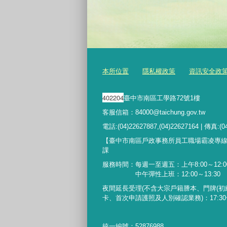
本所位置
隱私權政策
資訊安全政
402204
臺中市南區工學路72號1樓
客服信箱：84000@taichung.gov.tw
電話:(04)22627887,(04)22627164 | 傳真:(0
【臺中市南區戶政事務所員工職場霸凌專
課
服務時間：每週一至週五：上午8:00～12:00
中午彈性上班：12:00～13:30
夜間延長受理
(
不含大宗戶籍謄本、門牌
(
初
卡、首次申請護照及人別確認業務
)
：
17:30
統一編號：52876988