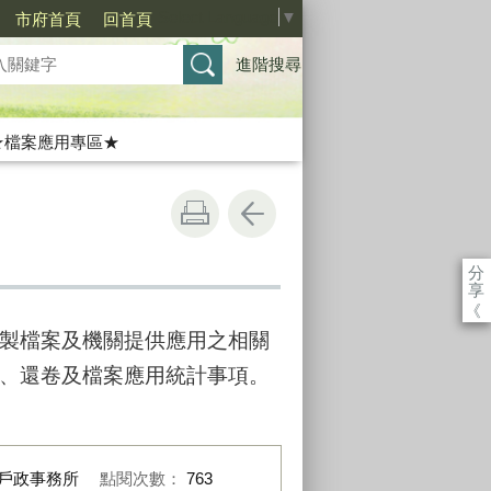
Select Language
▼
市府首頁
回首頁
進階搜尋
★檔案應用專區★
分
享
《
製檔案及機關提供應用之相關
、還卷及檔案應用統計事項。
戶政事務所
點閱次數：
763