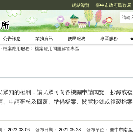
網站導覽
臺中市政府民政局
公告訊息
業務資訊
便民服務
專區服務
>
檔案應用服務
>
檔案應用問題解答專區
民眾知的權利，讓民眾可向各機關申請閱覽、抄錄或複
請、申請審核及回覆、準備檔案、閱覽抄錄或複製檔案
期：
2023-03-06
發布日期：
2021-05-28
發布單位：
臺中市南區