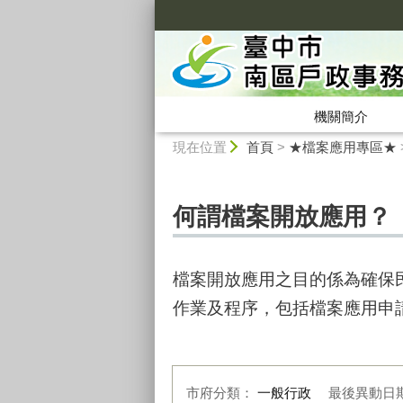
:::
機關簡介
:::
現在位置
首頁
>
★檔案應用專區★
何謂檔案開放應用？
檔案開放應用之目的係為確保
作業及程序，包括檔案應用申
市府分類：
一般行政
最後異動日