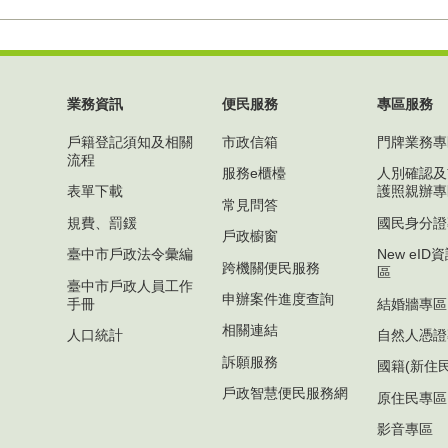
業務資訊
便民服務
專區服務
戶籍登記須知及相關
市政信箱
門牌業務專
流程
服務e櫃檯
人別確認及
表單下載
護照親辦專
常見問答
規費、罰鍰
國民身分證
戶政櫥窗
臺中市戶政法令彙編
New eI
跨機關便民服務
區
臺中市戶政人員工作
申辦案件進度查詢
手冊
結婚牆專區
相關連結
人口統計
自然人憑證
訴願服務
國籍(新住
戶政智慧便民服務網
原住民專區
影音專區