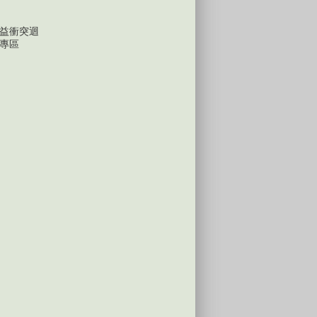
益衝突迴
專區