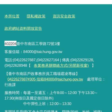
本所位置
隱私權政策
資訊安全政策
政府網站資料開放宣告
402204
臺中市南區工學路72號1樓
客服信箱：84000@taichung.gov.tw
電話:(04)22627887,(04)22627164 | 傳真:(04)22629128,
(04)22628948【
各業務承辦聯絡方式(另開新視窗)
】
【臺中市南區戶政事務所員工職場霸凌專線】
0422627887#305 信箱84000@taichung.gov.tw
處理單位：
行政課
服務時間：每週一至週五：上午8:00～12:00 下午13:30～
17:30(例假日及國定假日除外)
中午彈性上班：12:00～13:30
夜間延長受理
(
不含大宗戶籍謄本、門牌
(
初編、改編、補發
)
、