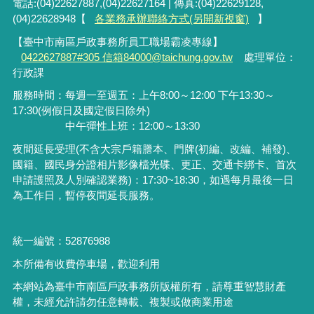
電話:(04)22627887,(04)22627164 | 傳真:(04)22629128,
(04)22628948【
各業務承辦聯絡方式(另開新視窗)
】
【臺中市南區戶政事務所員工職場霸凌專線】
0422627887#305 信箱84000@taichung.gov.tw
處理單位：
行政課
服務時間：每週一至週五：上午8:00～12:00 下午13:30～
17:30(例假日及國定假日除外)
中午彈性上班：12:00～13:30
夜間延長受理
(
不含大宗戶籍謄本、門牌
(
初編、改編、補發
)
、
國籍、國民身分證相片影像檔光碟、更正、交通卡綁卡、首次
申請護照及人別確認業務
)
：
17:30~18:30
，如遇每月最後一日
為工作日，暫停夜間延長服務。
統一編號：52876988
本所備有收費停車場，歡迎利用
本網站為臺中市南區戶政事務所版權所有，請尊重智慧財產
權，未經允許請勿任意轉載、複製或做商業用途