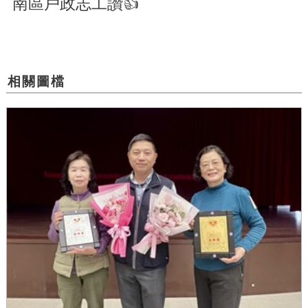
南區戶政志工讚👍
相關圖檔