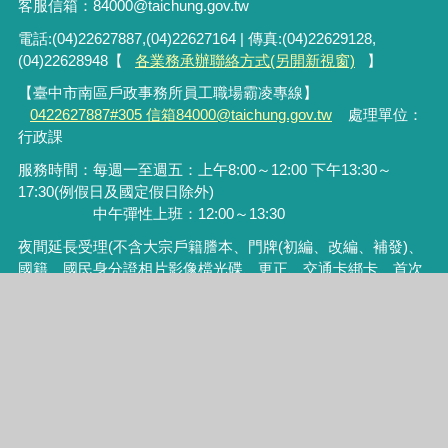
客服信箱：84000@taichung.gov.tw
電話:(04)22627887,(04)22627164 | 傳真:(04)22629128,
(04)22628948【
各業務承辦聯絡方式(另開新視窗)
】
【臺中市南區戶政事務所員工職場霸凌專線】
0422627887#305 信箱84000@taichung.gov.tw
處理單位：
行政課
服務時間：每週一至週五：上午8:00～12:00 下午13:30～
17:30(例假日及國定假日除外)
中午彈性上班：12:00～13:30
夜間延長受理
(
不含大宗戶籍謄本、門牌
(
初編、改編、補發
)
、
國籍、國民身分證相片影像檔光碟、更正、交通卡綁卡、首次
申請護照及人別確認業務
)
：
17:30~18:30
，如遇每月最後一日
為工作日，暫停夜間延長服務。
統一編號：52876988
本所備有收費停車場，歡迎利用
本網站為臺中市南區戶政事務所版權所有，請尊重智慧財產