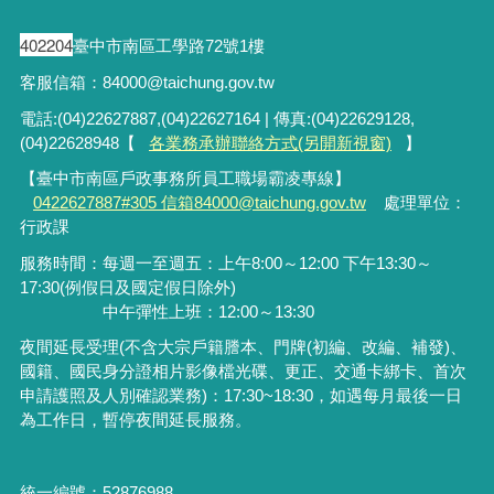
402204
臺中市南區工學路72號1樓
客服信箱：84000@taichung.gov.tw
電話:(04)22627887,(04)22627164 | 傳真:(04)22629128,
(04)22628948【
各業務承辦聯絡方式(另開新視窗)
】
【臺中市南區戶政事務所員工職場霸凌專線】
0422627887#305 信箱84000@taichung.gov.tw
處理單位：
行政課
服務時間：每週一至週五：上午8:00～12:00 下午13:30～
17:30(例假日及國定假日除外)
中午彈性上班：12:00～13:30
夜間延長受理
(
不含大宗戶籍謄本、門牌
(
初編、改編、補發
)
、
國籍、國民身分證相片影像檔光碟、更正、交通卡綁卡、首次
申請護照及人別確認業務
)
：
17:30~18:30
，如遇每月最後一日
為工作日，暫停夜間延長服務。
統一編號：52876988