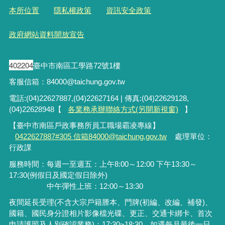
本所位置
隱私權政策
資訊安全政策
政府網站資料開放宣告
402204
臺中市南區工學路72號1樓
客服信箱：84000@taichung.gov.tw
電話:(04)22627887,(04)22627164 | 傳真:(04)22629128,
(04)22628948【
各業務承辦聯絡方式(另開新視窗)
】
【臺中市南區戶政事務所員工職場霸凌專線】
0422627887#305 信箱84000@taichung.gov.tw
處理單位：
行政課
服務時間：每週一至週五：上午8:00～12:00 下午13:30～
17:30(例假日及國定假日除外)
中午彈性上班：12:00～13:30
夜間延長受理
(
不含大宗戶籍謄本、門牌
(
初編、改編、補發
)
、
國籍、國民身分證相片影像檔光碟、更正、交通卡綁卡、首次
申請護照及人別確認業務
)
：
17:30~18:30
，如遇每月最後一日