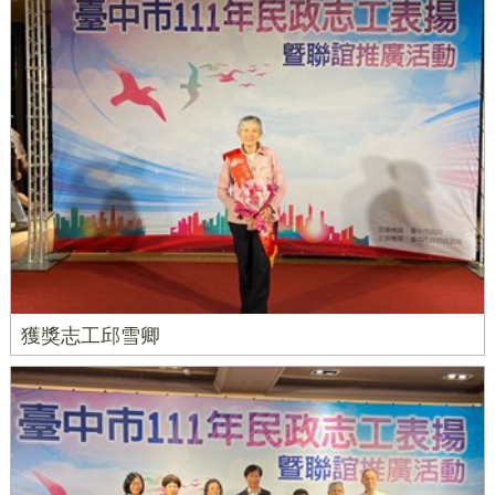
獲獎志工邱雪卿