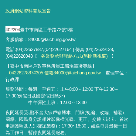
政府網站資料開放宣告
402204
臺中市南區工學路72號1樓
客服信箱：84000@taichung.gov.tw
電話:(04)22627887,(04)22627164 | 傳真:(04)22629128,
(04)22628948【
各業務承辦聯絡方式(另開新視窗)
】
【臺中市南區戶政事務所員工職場霸凌專線】
0422627887#305 信箱84000@taichung.gov.tw
處理單位：
行政課
服務時間：每週一至週五：上午8:00～12:00 下午13:30～
17:30(例假日及國定假日除外)
中午彈性上班：12:00～13:30
夜間延長受理
(
不含大宗戶籍謄本、門牌
(
初編、改編、補發
)
、
國籍、國民身分證相片影像檔光碟、更正、交通卡綁卡、首次
申請護照及人別確認業務
)
：
17:30~18:30
，如遇每月最後一日
為工作日，暫停夜間延長服務。