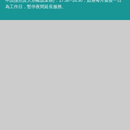
申請護照及人別確認業務
)
：
17:30~18:30
，如遇每月最後一日
為工作日，暫停夜間延長服務。
統一編號：52876988
本所備有收費停車場，歡迎利用
本網站為臺中市南區戶政事務所版權所有，請尊重智慧財產
權，未經允許請勿任意轉載、複製或做商業用途
建議使用IE9.0或Firefox瀏覽器或Google Chrome瀏覽器，建議
瀏覽解析度為1024 x 768
瀏覽人次
324253
更新日期
115年8月5日