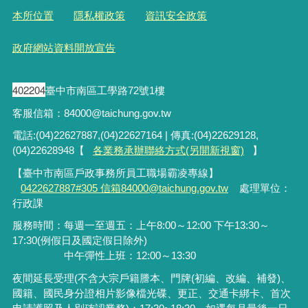
本所位置
隱私權政策
資訊安全政策
政府網站資料開放宣告
402204
臺中市南區工學路72號1樓
客服信箱：84000@taichung.gov.tw
電話:(04)22627887,(04)22627164 | 傳真:(04)22629128,
(04)22628948【
各業務承辦聯絡方式(另開新視窗)
】
【臺中市南區戶政事務所員工職場霸凌專線】
0422627887#305 信箱84000@taichung.gov.tw
處理單位：
行政課
服務時間：每週一至週五：上午8:00～12:00 下午13:30～
17:30(例假日及國定假日除外)
中午彈性上班：12:00～13:30
夜間延長受理
(
不含大宗戶籍謄本、門牌
(
初編、改編、補發
)
、
國籍、國民身分證相片影像檔光碟、更正、交通卡綁卡、首次