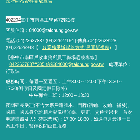
政府網站資料開放宣告
402204
臺中市南區工學路72號1樓
客服信箱：84000@taichung.gov.tw
電話:(04)22627887,(04)22627164 | 傳真:(04)22629128,
(04)22628948【
各業務承辦聯絡方式(另開新視窗)
】
【臺中市南區戶政事務所員工職場霸凌專線】
0422627887#305 信箱84000@taichung.gov.tw
處理單位：
行政課
服務時間：每週一至週五：上午8:00～12:00 下午13:30～
17:30(例假日及國定假日除外)
中午彈性上班：12:00～13:30
夜間延長受理
(
不含大宗戶籍謄本、門牌
(
初編、改編、補發
)
、
國籍、國民身分證相片影像檔光碟、更正、交通卡綁卡、首次
申請護照及人別確認業務
)
：
17:30~18:30
，如遇每月最後一日
為工作日，暫停夜間延長服務。