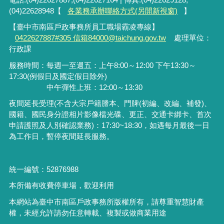
(04)22628948【
各業務承辦聯絡方式(另開新視窗)
】
【臺中市南區戶政事務所員工職場霸凌專線】
0422627887#305 信箱84000@taichung.gov.tw
處理單位：
行政課
服務時間：每週一至週五：上午8:00～12:00 下午13:30～
17:30(例假日及國定假日除外)
中午彈性上班：12:00～13:30
夜間延長受理
(
不含大宗戶籍謄本、門牌
(
初編、改編、補發
)
、
國籍、國民身分證相片影像檔光碟、更正、交通卡綁卡、首次
申請護照及人別確認業務
)
：
17:30~18:30
，如遇每月最後一日
為工作日，暫停夜間延長服務。
統一編號：52876988
本所備有收費停車場，歡迎利用
本網站為臺中市南區戶政事務所版權所有，請尊重智慧財產
權，未經允許請勿任意轉載、複製或做商業用途