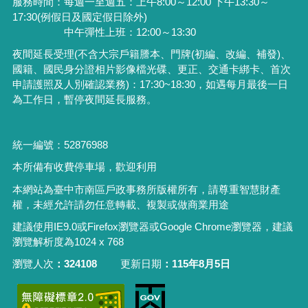
服務時間：每週一至週五：上午8:00～12:00 下午13:30～
17:30(例假日及國定假日除外)
中午彈性上班：12:00～13:30
夜間延長受理
(
不含大宗戶籍謄本、門牌
(
初編、改編、補發
)
、
國籍、國民身分證相片影像檔光碟、更正、交通卡綁卡、首次
申請護照及人別確認業務
)
：
17:30~18:30
，如遇每月最後一日
為工作日，暫停夜間延長服務。
統一編號：52876988
本所備有收費停車場，歡迎利用
本網站為臺中市南區戶政事務所版權所有，請尊重智慧財產
權，未經允許請勿任意轉載、複製或做商業用途
建議使用IE9.0或Firefox瀏覽器或Google Chrome瀏覽器，建議
瀏覽解析度為1024 x 768
瀏覽人次
324108
更新日期
115年8月5日