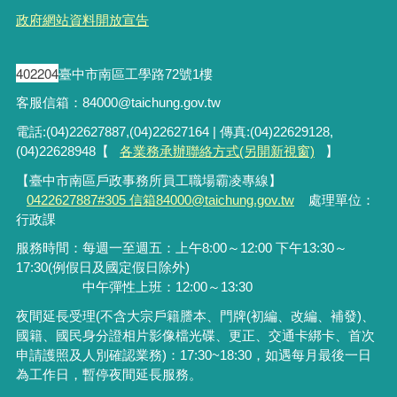
政府網站資料開放宣告
402204
臺中市南區工學路72號1樓
客服信箱：84000@taichung.gov.tw
電話:(04)22627887,(04)22627164 | 傳真:(04)22629128,
(04)22628948【
各業務承辦聯絡方式(另開新視窗)
】
【臺中市南區戶政事務所員工職場霸凌專線】
0422627887#305 信箱84000@taichung.gov.tw
處理單位：
行政課
服務時間：每週一至週五：上午8:00～12:00 下午13:30～
17:30(例假日及國定假日除外)
中午彈性上班：12:00～13:30
夜間延長受理
(
不含大宗戶籍謄本、門牌
(
初編、改編、補發
)
、
國籍、國民身分證相片影像檔光碟、更正、交通卡綁卡、首次
申請護照及人別確認業務
)
：
17:30~18:30
，如遇每月最後一日
為工作日，暫停夜間延長服務。