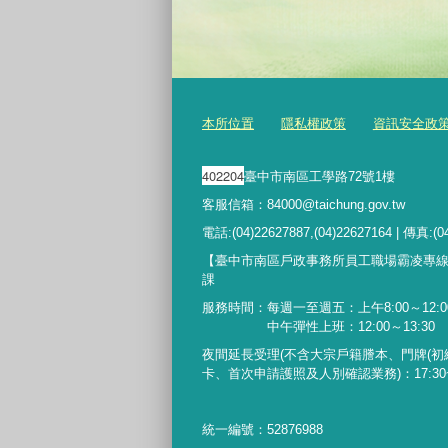
本所位置
隱私權政策
資訊安全政
402204
臺中市南區工學路72號1樓
客服信箱：84000@taichung.gov.tw
電話:(04)22627887,(04)22627164 | 傳真:(0
【臺中市南區戶政事務所員工職場霸凌專
課
服務時間：每週一至週五：上午8:00～12:00
中午彈性上班：12:00～13:30
夜間延長受理
(
不含大宗戶籍謄本、門牌
(
初
卡、首次申請護照及人別確認業務
)
：
17:30
統一編號：52876988