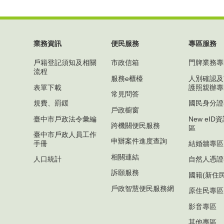
業務資訊
便民服務
專區服務
戶籍登記須知及相關
市政信箱
門牌業務專
流程
服務e櫃檯
人別確認及
表單下載
護照親辦專
常見問答
規費、罰鍰
國民身分證
戶政櫥窗
臺中市戶政法令彙編
New eI
跨機關便民服務
區
臺中市戶政人員工作
申辦案件進度查詢
手冊
結婚牆專區
相關連結
人口統計
自然人憑證
訴願服務
國籍(新住
戶政智慧便民服務網
原住民專區
影音專區
其他專區