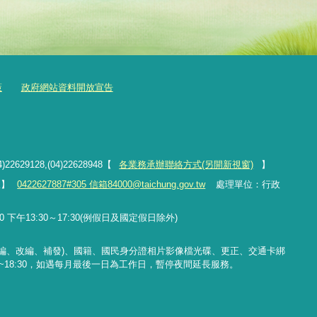
策
政府網站資料開放宣告
4)22629128,(04)22628948【
各業務承辦聯絡方式(另開新視窗)
】
線】
0422627887#305 信箱84000@taichung.gov.tw
處理單位：行政
 下午13:30～17:30(例假日及國定假日除外)
編、改編、補發
)
、國籍、國民身分證相片影像檔光碟、更正、交通卡綁
~18:30
，如遇每月最後一日為工作日，暫停夜間延長服務。