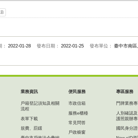
KB
期：
2022-01-28
發布日期：
2022-01-25
發布單位：
臺中市南區
業務資訊
便民服務
專區服務
戶籍登記須知及相關
市政信箱
門牌業務專
流程
服務e櫃檯
人別確認及
表單下載
護照親辦專
常見問答
規費、罰鍰
國民身分證
戶政櫥窗
臺中市戶政法令彙編
New eI