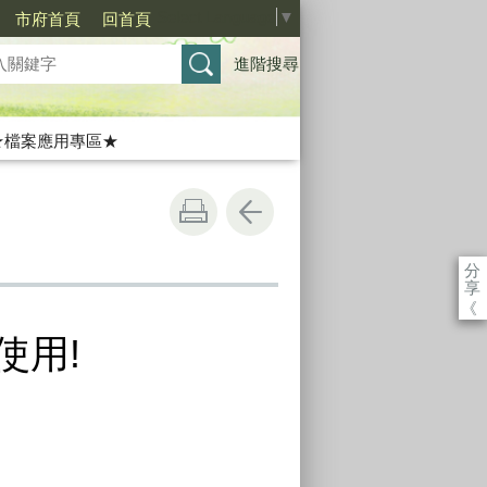
Select Language
▼
市府首頁
回首頁
進階搜尋
★檔案應用專區★
分
享
《
使用!