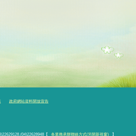
策
政府網站資料開放宣告
4)22629128,(04)22628948【
各業務承辦聯絡方式(另開新視窗)
】