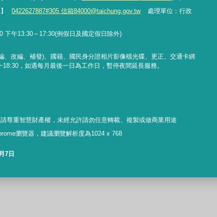
線】
0422627887#305 信箱84000@taichung.gov.tw
處理單位：行政
 下午13:30～17:30(例假日及國定假日除外)
編、改編、補發
)
、國籍、國民身分證相片影像檔光碟、更正、交通卡綁
~18:30
，如遇每月最後一日為工作日，暫停夜間延長服務。
，請尊重智慧財產權，未經允許請勿任意轉載、複製或做商業用途
 Chrome瀏覽器，建議瀏覽解析度為1024 x 768
8月7日