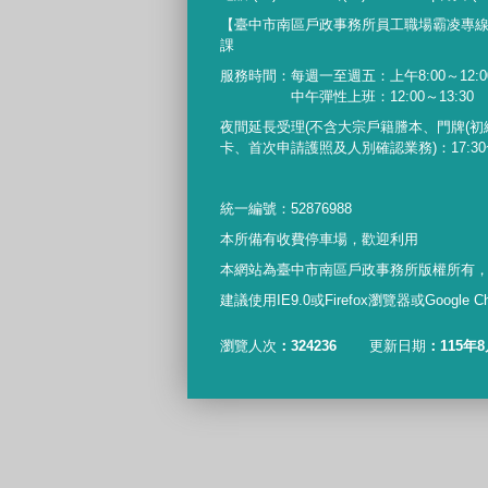
【臺中市南區戶政事務所員工職場霸凌專
課
服務時間：每週一至週五：上午8:00～12:00
中午彈性上班：12:00～13:30
夜間延長受理
(
不含大宗戶籍謄本、門牌
(
初
卡、首次申請護照及人別確認業務
)
：
17:30
統一編號：52876988
本所備有收費停車場，歡迎利用
本網站為臺中市南區戶政事務所版權所有
建議使用IE9.0或Firefox瀏覽器或Google
瀏覽人次
324236
更新日期
115年