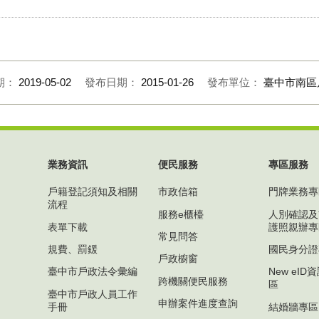
期：
2019-05-02
發布日期：
2015-01-26
發布單位：
臺中市南區
業務資訊
便民服務
專區服務
戶籍登記須知及相關
市政信箱
門牌業務專
流程
服務e櫃檯
人別確認及
表單下載
護照親辦專
常見問答
規費、罰鍰
國民身分證
戶政櫥窗
臺中市戶政法令彙編
New eI
跨機關便民服務
區
臺中市戶政人員工作
申辦案件進度查詢
手冊
結婚牆專區