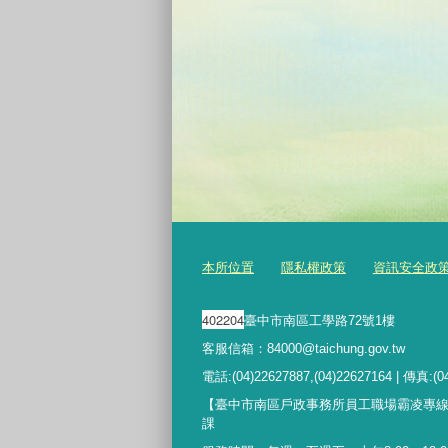
本所位置
隱私權政策
資訊安全政
402204
臺中市南區工學路72號1樓
客服信箱：84000@taichung.gov.tw
電話:(04)22627887,(04)22627164 | 傳真:(0
【臺中市南區戶政事務所員工職場霸凌專
課