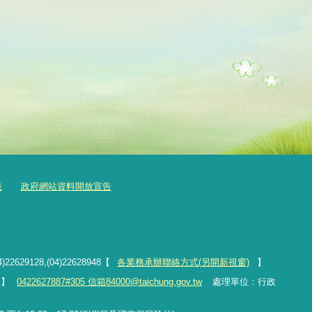
策
政府網站資料開放宣告
4)22629128,(04)22628948【
各業務承辦聯絡方式(另開新視窗)
】
線】
0422627887#305 信箱84000@taichung.gov.tw
處理單位：行政