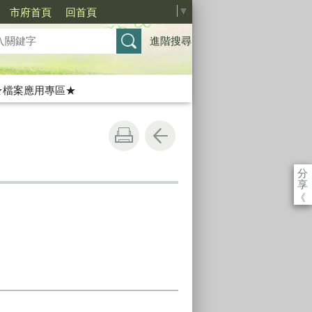
Select Language
▼
市府首頁
回首頁
進階搜尋
★檔案應用專區★
分
享
《