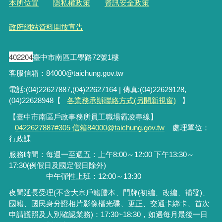
本所位置
隱私權政策
資訊安全政策
政府網站資料開放宣告
402204
臺中市南區工學路72號1樓
客服信箱：84000@taichung.gov.tw
電話:(04)22627887,(04)22627164 | 傳真:(04)22629128,
(04)22628948【
各業務承辦聯絡方式(另開新視窗)
】
【臺中市南區戶政事務所員工職場霸凌專線】
0422627887#305 信箱84000@taichung.gov.tw
處理單位：
行政課
服務時間：每週一至週五：上午8:00～12:00 下午13:30～
17:30(例假日及國定假日除外)
中午彈性上班：12:00～13:30
夜間延長受理
(
不含大宗戶籍謄本、門牌
(
初編、改編、補發
)
、
國籍、國民身分證相片影像檔光碟、更正、交通卡綁卡、首次
申請護照及人別確認業務
)
：
17:30~18:30
，如遇每月最後一日