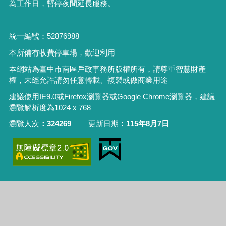
為工作日，暫停夜間延長服務。
統一編號：52876988
本所備有收費停車場，歡迎利用
本網站為臺中市南區戶政事務所版權所有，請尊重智慧財產
權，未經允許請勿任意轉載、複製或做商業用途
建議使用IE9.0或Firefox瀏覽器或Google Chrome瀏覽器，建議
瀏覽解析度為1024 x 768
瀏覽人次
324269
更新日期
115年8月7日