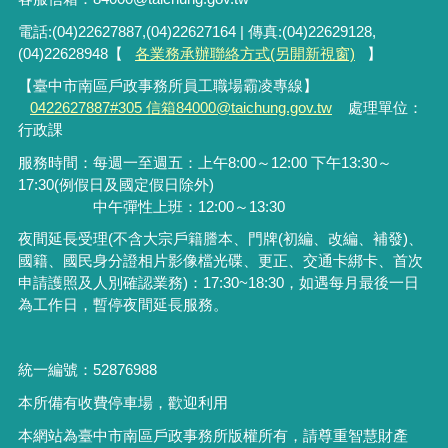
電話:(04)22627887,(04)22627164 | 傳真:(04)22629128,
(04)22628948【
各業務承辦聯絡方式(另開新視窗)
】
【臺中市南區戶政事務所員工職場霸凌專線】
0422627887#305 信箱84000@taichung.gov.tw
處理單位：
行政課
服務時間：每週一至週五：上午8:00～12:00 下午13:30～
17:30(例假日及國定假日除外)
中午彈性上班：12:00～13:30
夜間延長受理
(
不含大宗戶籍謄本、門牌
(
初編、改編、補發
)
、
國籍、國民身分證相片影像檔光碟、更正、交通卡綁卡、首次
申請護照及人別確認業務
)
：
17:30~18:30
，如遇每月最後一日
為工作日，暫停夜間延長服務。
統一編號：52876988
本所備有收費停車場，歡迎利用
本網站為臺中市南區戶政事務所版權所有，請尊重智慧財產