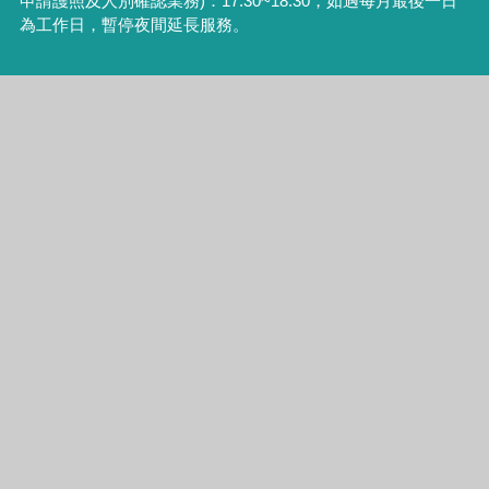
申請護照及人別確認業務
)
：
17:30~18:30
，如遇每月最後一日
為工作日，暫停夜間延長服務。
統一編號：52876988
本所備有收費停車場，歡迎利用
本網站為臺中市南區戶政事務所版權所有，請尊重智慧財產
權，未經允許請勿任意轉載、複製或做商業用途
建議使用IE9.0或Firefox瀏覽器或Google Chrome瀏覽器，建議
瀏覽解析度為1024 x 768
瀏覽人次
324037
更新日期
115年8月5日