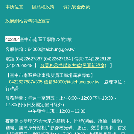
本所位置
隱私權政策
資訊安全政策
政府網站資料開放宣告
402204
臺中市南區工學路72號1樓
客服信箱：84000@taichung.gov.tw
電話:(04)22627887,(04)22627164 | 傳真:(04)22629128,
(04)22628948【
各業務承辦聯絡方式(另開新視窗)
】
【臺中市南區戶政事務所員工職場霸凌專線】
0422627887#305 信箱84000@taichung.gov.tw
處理單位：
行政課
服務時間：每週一至週五：上午8:00～12:00 下午13:30～
17:30(例假日及國定假日除外)
中午彈性上班：12:00～13:30
夜間延長受理
(
不含大宗戶籍謄本、門牌
(
初編、改編、補發
)
、
國籍、國民身分證相片影像檔光碟、更正、交通卡綁卡、首次