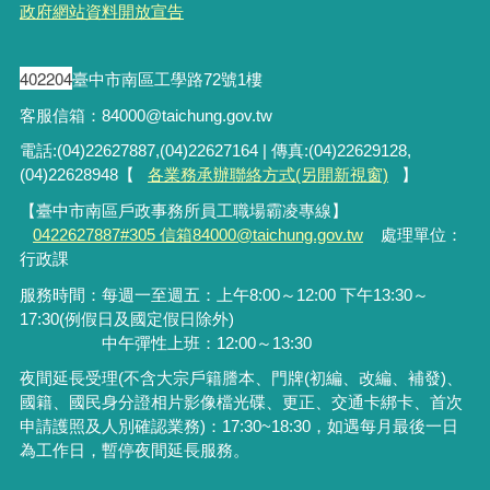
政府網站資料開放宣告
402204
臺中市南區工學路72號1樓
客服信箱：84000@taichung.gov.tw
電話:(04)22627887,(04)22627164 | 傳真:(04)22629128,
(04)22628948【
各業務承辦聯絡方式(另開新視窗)
】
【臺中市南區戶政事務所員工職場霸凌專線】
0422627887#305 信箱84000@taichung.gov.tw
處理單位：
行政課
服務時間：每週一至週五：上午8:00～12:00 下午13:30～
17:30(例假日及國定假日除外)
中午彈性上班：12:00～13:30
夜間延長受理
(
不含大宗戶籍謄本、門牌
(
初編、改編、補發
)
、
國籍、國民身分證相片影像檔光碟、更正、交通卡綁卡、首次
申請護照及人別確認業務
)
：
17:30~18:30
，如遇每月最後一日
為工作日，暫停夜間延長服務。