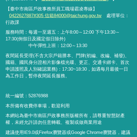
【臺中市南區戶政事務所員工職場霸凌專線】
0422627887#305 信箱84000@taichung.gov.tw
處理單位：
行政課
服務時間：每週一至週五：上午8:00～12:00 下午13:30～
17:30(例假日及國定假日除外)
中午彈性上班：12:00～13:30
夜間延長受理
(
不含大宗戶籍謄本、門牌
(
初編、改編、補發
)
、
國籍、國民身分證相片影像檔光碟、更正、交通卡綁卡、首次
申請護照及人別確認業務
)
：
17:30~18:30
，如遇每月最後一日
為工作日，暫停夜間延長服務。
統一編號：52876988
本所備有收費停車場，歡迎利用
本網站為臺中市南區戶政事務所版權所有，請尊重智慧財產
權，未經允許請勿任意轉載、複製或做商業用途
建議使用IE9.0或Firefox瀏覽器或Google Chrome瀏覽器，建議