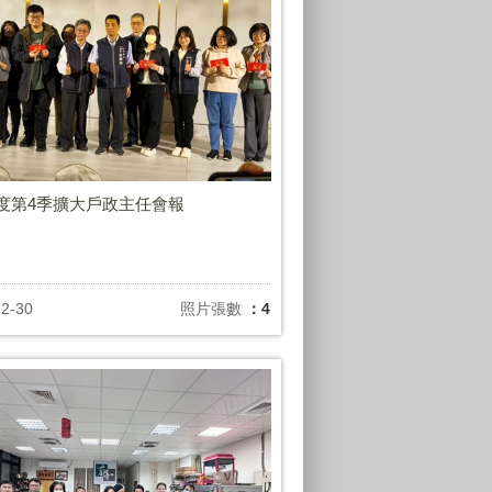
年度第4季擴大戶政主任會報
12-30
照片張數
：4