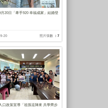
年9月20日「牽手920 幸福成家」結婚登
動
09-20
照片張數
：7
年人口政策宣導「祖孫逗陣來 共學齊步