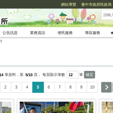
網站導覽
臺中市政府民政局
公告訊息
業務資訊
便民服務
專區服務
片
14
筆資料，第
5/10
頁，
每頁顯示筆數
筆
2
3
4
5
6
7
8
9
10