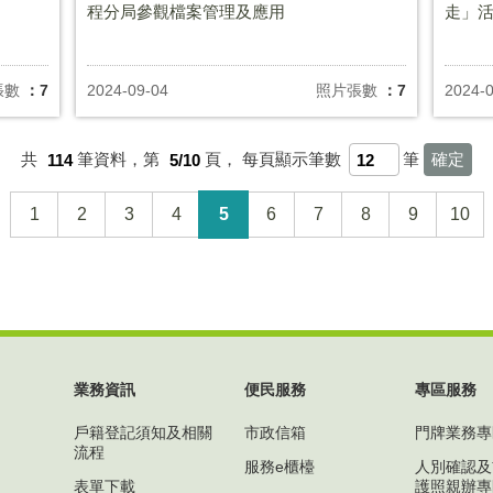
程分局參觀檔案管理及應用
走」
張數
：7
2024-09-04
照片張數
：7
2024-
共
114
筆資料，第
5/10
頁，
每頁顯示筆數
筆
1
2
3
4
5
6
7
8
9
10
業務資訊
便民服務
專區服務
戶籍登記須知及相關
市政信箱
門牌業務專
流程
服務e櫃檯
人別確認及
表單下載
護照親辦專