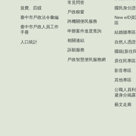
常見問答
規費、罰鍰
國民身分證
戶政櫥窗
臺中市戶政法令彙編
New eI
跨機關便民服務
區
臺中市戶政人員工作
申辦案件進度查詢
手冊
結婚牆專區
相關連結
人口統計
自然人憑證
訴願服務
國籍(新住
戶政智慧便民服務網
原住民專區
影音專區
其他專區
公職人員利
避身分揭露
藝文走廊