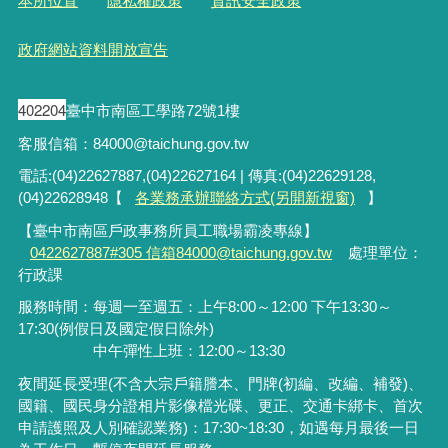
本所位置
隱私權政策
資訊安全政策
政府網站資料開放宣告
402204
臺中市南區工學路72號1樓
客服信箱：84000@taichung.gov.tw
電話:(04)22627887,(04)22627164 | 傳真:(04)22629128,
(04)22628948【
各業務承辦聯絡方式(另開新視窗)
】
【臺中市南區戶政事務所員工職場霸凌專線】
0422627887#305 信箱84000@taichung.gov.tw
處理單位：
行政課
服務時間：每週一至週五：上午8:00～12:00 下午13:30～
17:30(例假日及國定假日除外)
中午彈性上班：12:00～13:30
夜間延長受理
(
不含大宗戶籍謄本、門牌
(
初編、改編、補發
)
、
國籍、國民身分證相片影像檔光碟、更正、交通卡綁卡、首次
申請護照及人別確認業務
)
：
17:30~18:30
，如遇每月最後一日