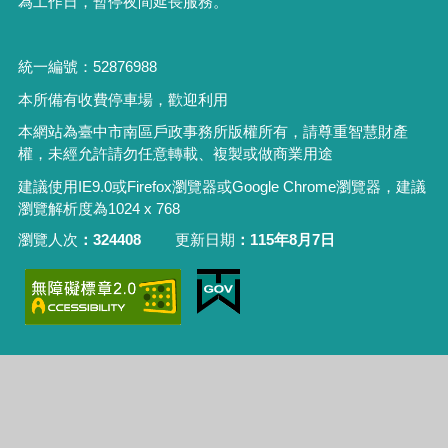
為工作日，暫停夜間延長服務。
統一編號：52876988
本所備有收費停車場，歡迎利用
本網站為臺中市南區戶政事務所版權所有，請尊重智慧財產
權，未經允許請勿任意轉載、複製或做商業用途
建議使用IE9.0或Firefox瀏覽器或Google Chrome瀏覽器，建議
瀏覽解析度為1024 x 768
瀏覽人次
324408
更新日期
115年8月7日